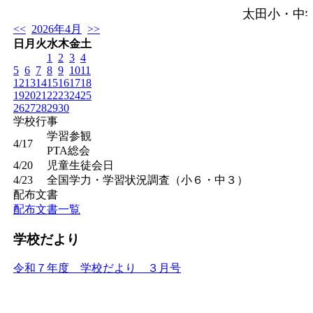
太田小・中
<<
2026年4月
>>
日
月
火
水
木
金
土
1
2
3
4
5
6
7
8
9
10
11
12
13
14
15
16
17
18
19
20
21
22
23
24
25
26
27
28
29
30
学校行事
学習参観
4/17
PTA総会
4/20
児童生徒会日
4/23
全国学力・学習状況調査（小６・中３）
配布文書
配布文書一覧
学校だより
令和７年度 学校だより ３月号