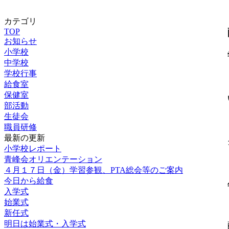
カテゴリ
TOP
お知らせ
小学校
中学校
学校行事
給食室
保健室
部活動
生徒会
職員研修
最新の更新
小学校レポート
青峰会オリエンテーション
４月１７日（金）学習参観、PTA総会等のご案内
今日から給食
入学式
始業式
新任式
明日は始業式・入学式