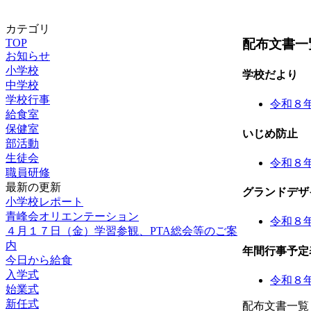
カテゴリ
配布文書一
TOP
お知らせ
小学校
学校だより
中学校
学校行事
令和８
給食室
保健室
いじめ防止
部活動
生徒会
令和８
職員研修
最新の更新
グランドデザ
小学校レポート
青峰会オリエンテーション
令和８
４月１７日（金）学習参観、PTA総会等のご案
内
年間行事予定
今日から給食
入学式
令和８
始業式
新任式
配布文書一覧