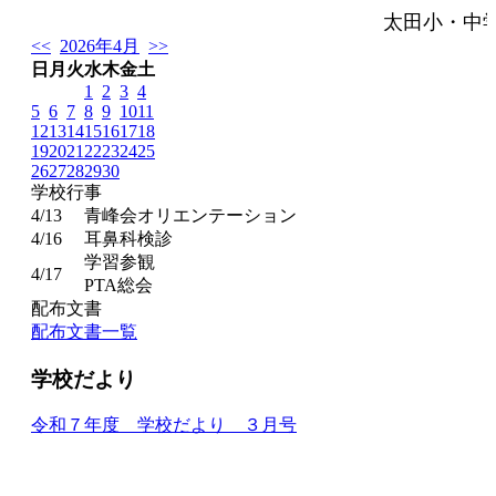
太田小・中
<<
2026年4月
>>
日
月
火
水
木
金
土
1
2
3
4
5
6
7
8
9
10
11
12
13
14
15
16
17
18
19
20
21
22
23
24
25
26
27
28
29
30
学校行事
4/13
青峰会オリエンテーション
4/16
耳鼻科検診
学習参観
4/17
PTA総会
配布文書
配布文書一覧
学校だより
令和７年度 学校だより ３月号