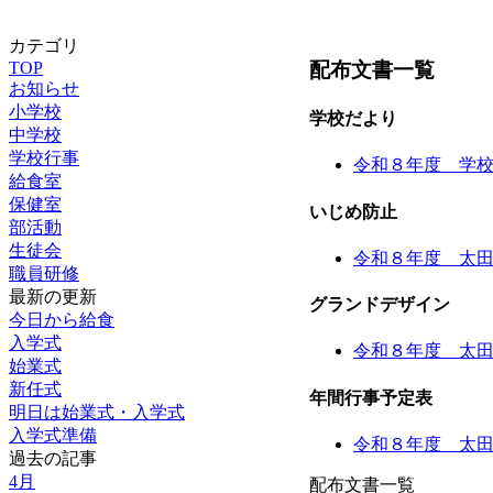
カテゴリ
配布文書一覧
TOP
お知らせ
小学校
学校だより
中学校
学校行事
令和８年度 学
給食室
保健室
いじめ防止
部活動
生徒会
令和８年度 太
職員研修
最新の更新
グランドデザイン
今日から給食
入学式
令和８年度 太
始業式
新任式
年間行事予定表
明日は始業式・入学式
入学式準備
令和８年度 太
過去の記事
4月
配布文書一覧