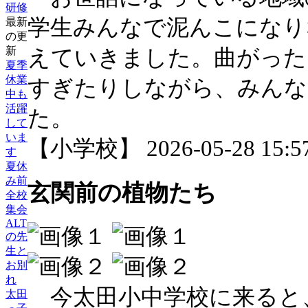
研修
学生みんなで泥んこになり
最新
の更
新
えていきました。曲がった
夏季
休業
すぎたりしながら、みんな
中も
活躍
た。
して
いま
【小学校】 2026-05-28 15:57
す
夏休
み前
玄関前の植物たち
全校
集会
ALT
の先
生と
お別
れ
今太田小中学校に来ると
太田