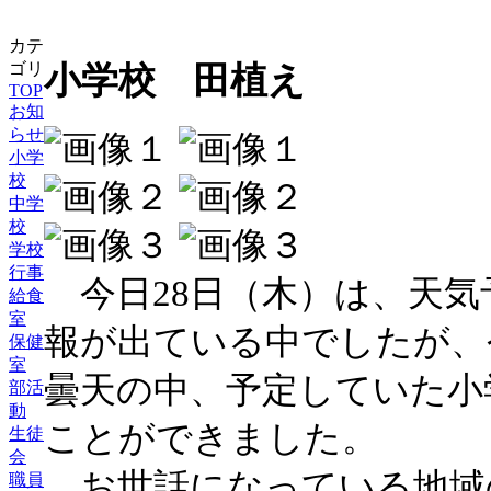
カテ
ゴリ
小学校 田植え
TOP
お知
らせ
小学
校
中学
校
学校
行事
今日28日（木）は、天気
給食
室
報が出ている中でしたが、
保健
室
曇天の中、予定していた小
部活
動
ことができました。
生徒
会
お世話になっている地域
職員