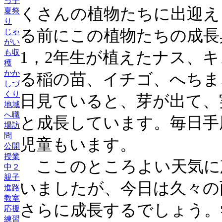
っ子
くさんの植物たちに出迎え
夏祭
り
る前にこの植物たちの成長
じゃ
がい
も収
1，2年生が植えたナス、
穫
かか
る稲の苗、イチゴ、へちま
しづ
くり
日見ていると、芽が出て、
地域
へ職
と成長しています。毎日手
場訪
問
児童もいます。
公開
授業
ここのところよい天気に
中２
親子
いましたが、今日は久々の
進路
教室
さらに成長するでしょう。
応援
練習