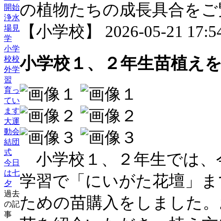
の植物たちの成長具合をご
開始
浄水
【小学校】 2026-05-21 17:54
場見
学
小学
小学校１、２年生苗植え
校校
外学
習
育っ
てい
ます
大運
動会
結団
式
小学校１、２年生では、今
今日
は七
学習で「にいがた花壇」ま
夕
過去
ための苗購入をしました。
の記
事