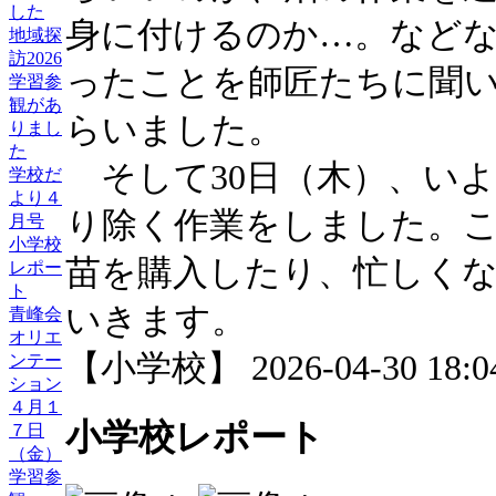
した
身に付けるのか…。など
地域探
訪2026
ったことを師匠たちに聞
学習参
観があ
らいました。
りまし
た
そして30日（木）、い
学校だ
より４
り除く作業をしました。
月号
小学校
苗を購入したり、忙しく
レポー
ト
いきます。
青峰会
オリエ
【小学校】 2026-04-30 18:04
ンテー
ション
４月１
小学校レポート
７日
（金）
学習参