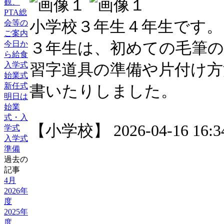
観、
PTA総
小学校３年生４年生です。
会等の
ご案内
３年生は、初めての毛筆
今日か
ら給食
入学式
習字道具の準備や片付け方
始業式
新任式
書いたりしました。
明日は
始業
式・入
【小学校】 2026-04-16 16:34
学式
入学式
準備
過去の
記事
4月
2026年
度
2025年
度