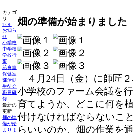
カテゴ
畑の準備が始まりました
リ
TOP
お知ら
せ
小学校
中学校
学校行
事
給食室
保健室
４月24日（金）に師匠２
部活動
生徒会
小学校のファーム会議を
職員研
修
育てようか、どこに何を
最新の
更新
付けなければならないこ
畑の準
備が始
らいいのか、畑の作業を
まりま