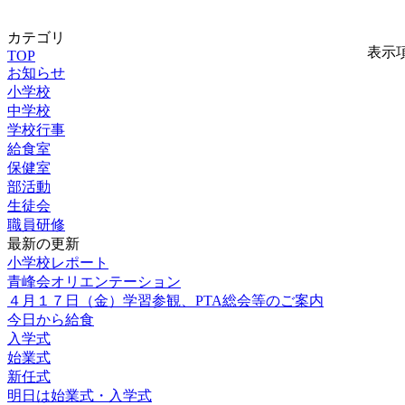
カテゴリ
表示
TOP
お知らせ
小学校
中学校
学校行事
給食室
保健室
部活動
生徒会
職員研修
最新の更新
小学校レポート
青峰会オリエンテーション
４月１７日（金）学習参観、PTA総会等のご案内
今日から給食
入学式
始業式
新任式
明日は始業式・入学式