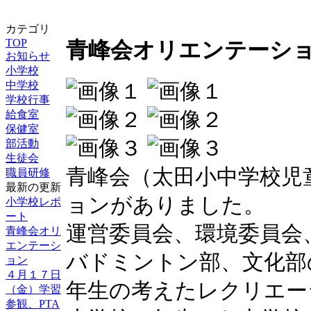
カテゴリ
TOP
青峰会オリエンテーシ
お知らせ
小学校
中学校
学校行事
給食室
保健室
部活動
生徒会
青峰会（太田小中学校児
職員研修
最新の更新
ョンがありました。
小学校レポ
ート
運営委員会、環境委員会
青峰会オリ
エンテーシ
バドミントン部、文化部
ョン
４月１７日
年生の考えたレクリエー
（金）学習
参観、PTA