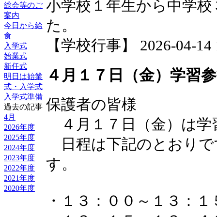
小学校１年生から中学校
総会等のご
案内
た。
今日から給
食
【学校行事】 2026-04-14 17
入学式
始業式
新任式
４月１７日（金）学習参
明日は始業
式・入学式
入学式準備
保護者の皆様
過去の記事
4月
４月１７日（金）は学
2026年度
2025年度
日程は下記のとおりで
2024年度
2023年度
す。
2022年度
2021年度
2020年度
・１３：００～１３：１