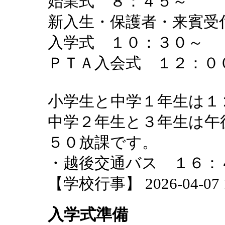
始業式 ８：４５～
新入生・保護者・来賓受
入学式 １０：３０～
ＰＴＡ入会式 １２：０
小学生と中学１年生は１
中学２年生と３年生は午
５０放課です。
・越後交通バス １６：
【学校行事】 2026-04-07 18
入学式準備