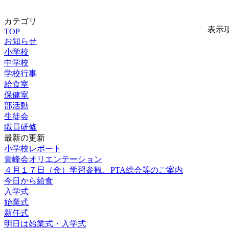
カテゴリ
表示
TOP
お知らせ
小学校
中学校
学校行事
給食室
保健室
部活動
生徒会
職員研修
最新の更新
小学校レポート
青峰会オリエンテーション
４月１７日（金）学習参観、PTA総会等のご案内
今日から給食
入学式
始業式
新任式
明日は始業式・入学式