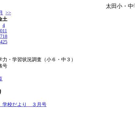
太田小・中
月
>>
金
土
4
0
11
7
18
4
25
学力・学習状況調査（小６・中３）
俵号
覧
り
 学校だより ３月号