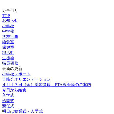
カテゴリ
TOP
お知らせ
小学校
中学校
学校行事
給食室
保健室
部活動
生徒会
職員研修
最新の更新
小学校レポート
青峰会オリエンテーション
４月１７日（金）学習参観、PTA総会等のご案内
今日から給食
入学式
始業式
新任式
明日は始業式・入学式