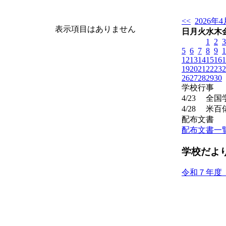
<<
2026年4
表示項目はありません
日
月
火
水
木
1
2
3
5
6
7
8
9
1
12
13
14
15
16
1
19
20
21
22
23
2
26
27
28
29
30
学校行事
4/23
全国
4/28
米百
配布文書
配布文書一
学校だよ
令和７年度