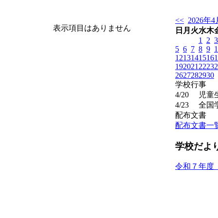
<<
2026年4
表示項目はありません
日
月
火
水
木
1
2
3
5
6
7
8
9
1
12
13
14
15
16
1
19
20
21
22
23
2
26
27
28
29
30
学校行事
4/20
児童
4/23
全国
配布文書
配布文書一
学校だよ
令和７年度