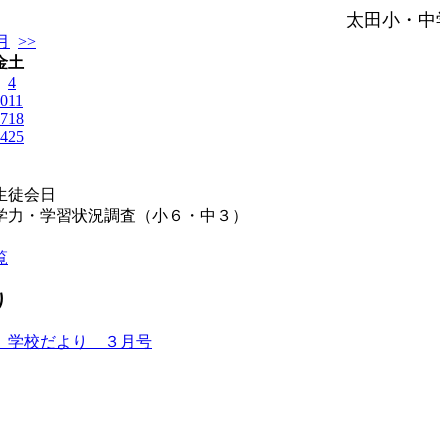
太田小・中
月
>>
金
土
4
0
11
7
18
4
25
生徒会日
学力・学習状況調査（小６・中３）
覧
り
 学校だより ３月号