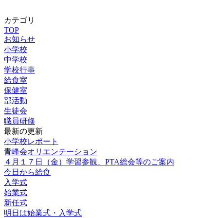
カテゴリ
TOP
お知らせ
小学校
中学校
学校行事
給食室
保健室
部活動
生徒会
職員研修
最新の更新
小学校レポート
青峰会オリエンテーション
４月１７日（金）学習参観、PTA総会等のご案内
今日から給食
入学式
始業式
新任式
明日は始業式・入学式