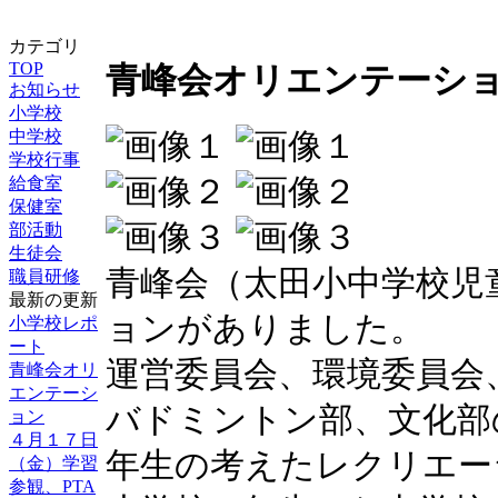
カテゴリ
TOP
青峰会オリエンテーシ
お知らせ
小学校
中学校
学校行事
給食室
保健室
部活動
生徒会
青峰会（太田小中学校児
職員研修
最新の更新
ョンがありました。
小学校レポ
ート
運営委員会、環境委員会
青峰会オリ
エンテーシ
バドミントン部、文化部
ョン
４月１７日
年生の考えたレクリエー
（金）学習
参観、PTA