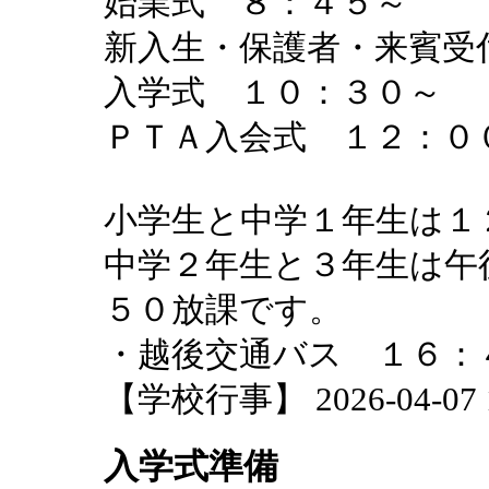
始業式 ８：４５～
新入生・保護者・来賓受
入学式 １０：３０～
ＰＴＡ入会式 １２：０
小学生と中学１年生は１
中学２年生と３年生は午
５０放課です。
・越後交通バス １６：
【学校行事】 2026-04-07 18
入学式準備