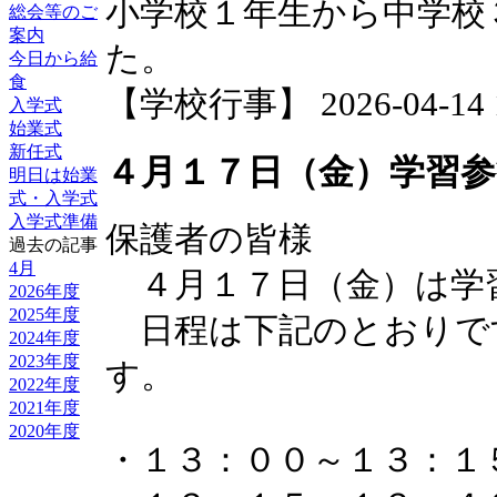
小学校１年生から中学校
総会等のご
案内
た。
今日から給
食
【学校行事】 2026-04-14 17
入学式
始業式
新任式
４月１７日（金）学習参
明日は始業
式・入学式
入学式準備
保護者の皆様
過去の記事
4月
４月１７日（金）は学
2026年度
2025年度
日程は下記のとおりで
2024年度
2023年度
す。
2022年度
2021年度
2020年度
・１３：００～１３：１