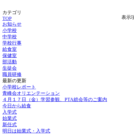
カテゴリ
表示
TOP
お知らせ
小学校
中学校
学校行事
給食室
保健室
部活動
生徒会
職員研修
最新の更新
小学校レポート
青峰会オリエンテーション
４月１７日（金）学習参観、PTA総会等のご案内
今日から給食
入学式
始業式
新任式
明日は始業式・入学式