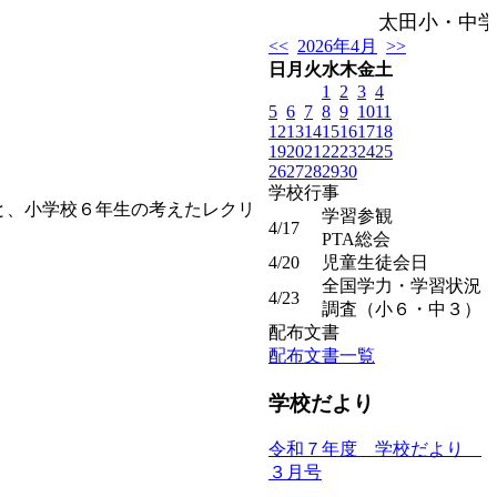
太田小・中学
<<
2026年4月
>>
日
月
火
水
木
金
土
1
2
3
4
5
6
7
8
9
10
11
12
13
14
15
16
17
18
19
20
21
22
23
24
25
26
27
28
29
30
学校行事
と、小学校６年生の考えたレクリ
学習参観
4/17
PTA総会
4/20
児童生徒会日
全国学力・学習状況
4/23
調査（小６・中３）
配布文書
配布文書一覧
学校だより
令和７年度 学校だより
３月号