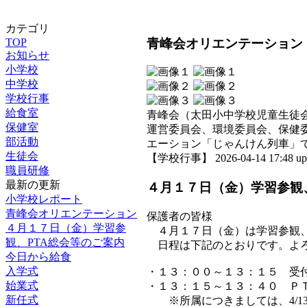
カテゴリ
青峰会オリエンテーション
TOP
お知らせ
小学校
中学校
学校行事
給食室
青峰会（太田小中学校児童生徒
保健室
運営委員会、環境委員会、保健
部活動
エーション「じゃんけん列車」
生徒会
【学校行事】 2026-04-14 17:48 up
職員研修
最新の更新
４月１７日（金）学習参観
小学校レポート
青峰会オリエンテーション
保護者の皆様
４月１７日（金）学習参
４月１７日（金）は学習参観
観、PTA総会等のご案内
日程は下記のとおりです。よろ
今日から給食
入学式
・１３：００～１３：１５ 受
始業式
・１３：１５～１３：４０ Ｐ
新任式
※所属につきましては、4/13