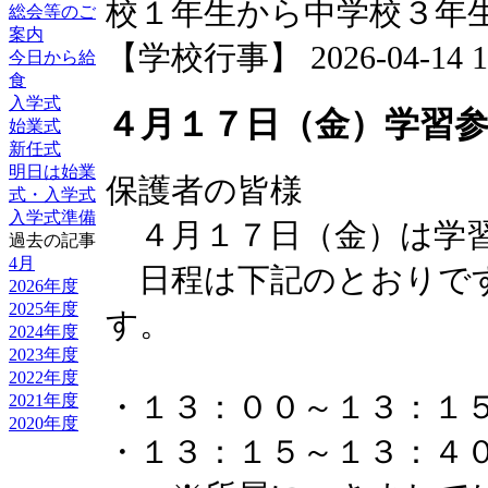
校１年生から中学校３年
総会等のご
案内
【学校行事】 2026-04-14 17
今日から給
食
入学式
４月１７日（金）学習参
始業式
新任式
明日は始業
保護者の皆様
式・入学式
入学式準備
４月１７日（金）は学習
過去の記事
4月
日程は下記のとおりで
2026年度
2025年度
す。
2024年度
2023年度
2022年度
・１３：００～１３：１
2021年度
2020年度
・１３：１５～１３：４