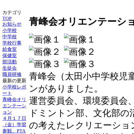
カテゴリ
TOP
青峰会オリエンテーシ
お知らせ
小学校
中学校
学校行事
給食室
保健室
部活動
生徒会
青峰会（太田小中学校児
職員研修
最新の更新
ンがありました。
小学校レポ
ート
運営委員会、環境委員会
青峰会オリ
エンテーシ
ドミントン部、文化部の
ョン
４月１７日
の考えたレクリエーショ
（金）学習
参観、PTA