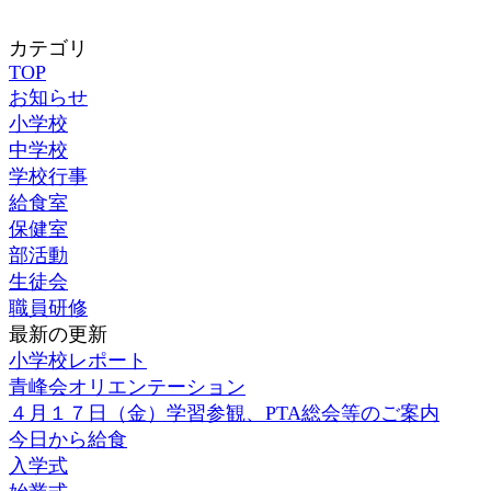
カテゴリ
TOP
お知らせ
小学校
中学校
学校行事
給食室
保健室
部活動
生徒会
職員研修
最新の更新
小学校レポート
青峰会オリエンテーション
４月１７日（金）学習参観、PTA総会等のご案内
今日から給食
入学式