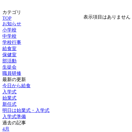
カテゴリ
表示項目はありません
TOP
お知らせ
小学校
中学校
学校行事
給食室
保健室
部活動
生徒会
職員研修
最新の更新
今日から給食
入学式
始業式
新任式
明日は始業式・入学式
入学式準備
過去の記事
4月