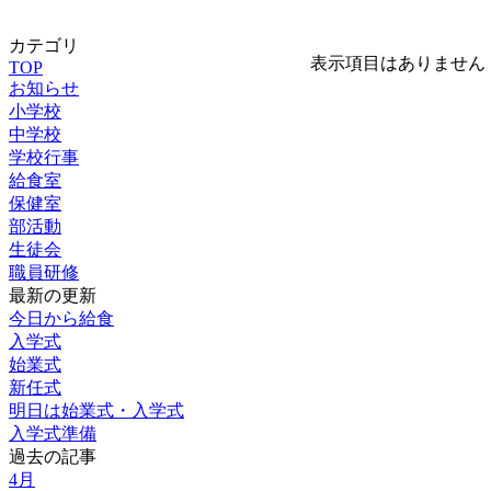
カテゴリ
表示項目はありません
TOP
お知らせ
小学校
中学校
学校行事
給食室
保健室
部活動
生徒会
職員研修
最新の更新
今日から給食
入学式
始業式
新任式
明日は始業式・入学式
入学式準備
過去の記事
4月