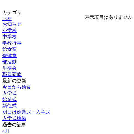
カテゴリ
表示項目はありません
TOP
お知らせ
小学校
中学校
学校行事
給食室
保健室
部活動
生徒会
職員研修
最新の更新
今日から給食
入学式
始業式
新任式
明日は始業式・入学式
入学式準備
過去の記事
4月