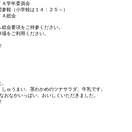
ＴＡ学年委員会
習参観（小学校は１４：２５～）
ＴＡ総会
Ａ総会要項をご持参ください。
車場をご利用ください。
!
た。
、しゅうまい、茎わかめのツナサラダ、牛乳です。
んなおなかいっぱい、おいしくいただきました。
!