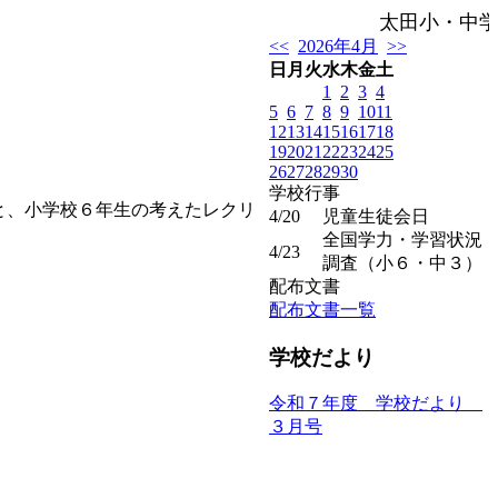
太田小・中学
<<
2026年4月
>>
日
月
火
水
木
金
土
1
2
3
4
5
6
7
8
9
10
11
12
13
14
15
16
17
18
19
20
21
22
23
24
25
26
27
28
29
30
学校行事
と、小学校６年生の考えたレクリ
4/20
児童生徒会日
全国学力・学習状況
4/23
調査（小６・中３）
配布文書
配布文書一覧
学校だより
令和７年度 学校だより
３月号