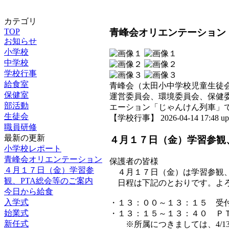
カテゴリ
青峰会オリエンテーション
TOP
お知らせ
小学校
中学校
学校行事
給食室
青峰会（太田小中学校児童生徒
保健室
運営委員会、環境委員会、保健
部活動
エーション「じゃんけん列車」
生徒会
【学校行事】 2026-04-14 17:48 up
職員研修
最新の更新
４月１７日（金）学習参観
小学校レポート
青峰会オリエンテーション
保護者の皆様
４月１７日（金）学習参
４月１７日（金）は学習参観
観、PTA総会等のご案内
日程は下記のとおりです。よろ
今日から給食
入学式
・１３：００～１３：１５ 受
始業式
・１３：１５～１３：４０ Ｐ
新任式
※所属につきましては、4/13