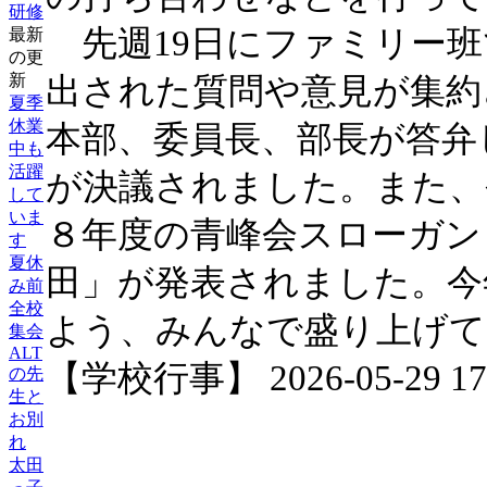
研修
先週19日にファミリー班
最新
の更
新
出された質問や意見が集約
夏季
休業
本部、委員長、部長が答弁
中も
活躍
が決議されました。また、
して
いま
８年度の青峰会スローガン「
す
夏休
田」が発表されました。今
み前
全校
よう、みんなで盛り上げて
集会
ALT
【学校行事】 2026-05-29 17:
の先
生と
お別
れ
太田