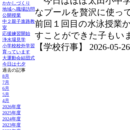
今日はほぼ太田小中学
かかしづくり
地域へ職場訪問
なプールを贅沢に使っ
公開授業
中２親子進路教
前回１回目の水泳授業
室
すことができた子もい
応援練習開始
浄水場見学
【学校行事】 2026-05-26 1
小学校校外学習
育っています
大運動会結団式
今日は七夕
過去の記事
8月
7月
6月
5月
4月
2026年度
2025年度
2024年度
2023年度