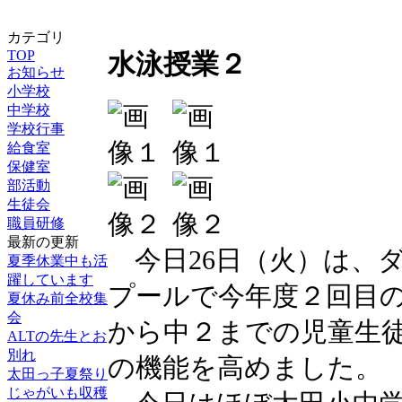
カテゴリ
TOP
水泳授業２
お知らせ
小学校
中学校
学校行事
給食室
保健室
部活動
生徒会
職員研修
最新の更新
今日26日（火）は、
夏季休業中も活
躍しています
プールで今年度２回目
夏休み前全校集
会
から中２までの児童生
ALTの先生とお
別れ
の機能を高めました。
太田っ子夏祭り
じゃがいも収穫