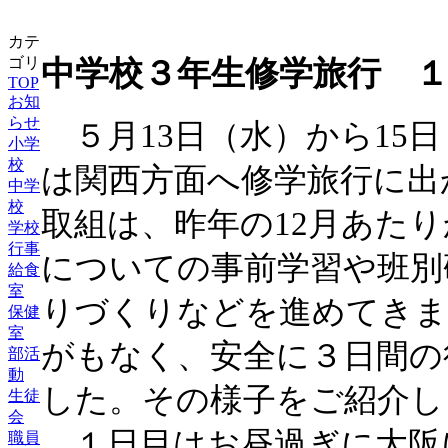
カテ
ゴリ
中学校３年生修学旅行 
TOP
お知
らせ
５月13日（水）から15
小学
校
は関西方面へ修学旅行に出
中学
校
取組は、昨年の12月あた
学校
行事
についての事前学習や班別
給食
室
りづくりなどを進めてきま
保健
室
がもなく、安全に３日間の
部活
動
した。その様子をご紹介し
生徒
会
１日目はお昼過ぎに大阪
職員