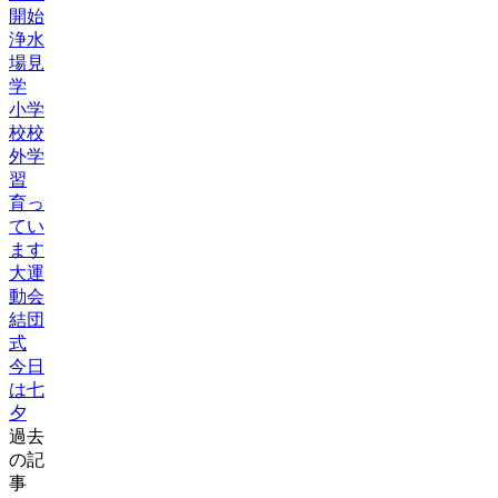
開始
浄水
場見
学
小学
校校
外学
習
育っ
てい
ます
大運
動会
結団
式
今日
は七
夕
過去
の記
事