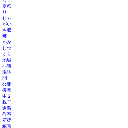
っ子
夏祭
り
じゃ
がい
も収
穫
かか
しづ
くり
地域
へ職
場訪
問
公開
授業
中２
親子
進路
教室
応援
練習