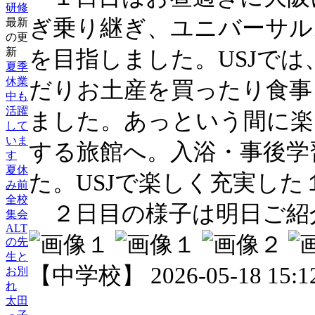
研修
ぎ乗り継ぎ、ユニバーサル
最新
の更
新
を目指しました。USJで
夏季
休業
だりお土産を買ったり食事
中も
活躍
ました。あっという間に楽
して
いま
する旅館へ。入浴・事後学
す
夏休
た。USJで楽しく充実した
み前
全校
２日目の様子は明日ご紹
集会
ALT
の先
生と
【中学校】 2026-05-18 15:12
お別
れ
太田