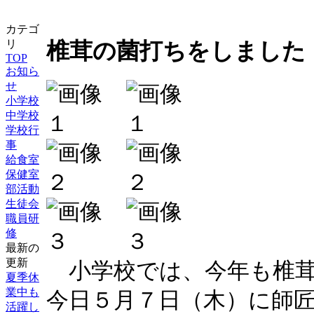
カテゴ
リ
椎茸の菌打ちをしました
TOP
お知ら
せ
小学校
中学校
学校行
事
給食室
保健室
部活動
生徒会
職員研
修
最新の
更新
小学校では、今年も椎茸
夏季休
業中も
今日５月７日（木）に師
活躍し