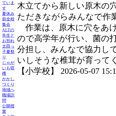
ていま
木立てから新しい原木の
す
夏休み
ただきながらみんなで作
前全校
集会
作業は、原木に穴をあけ
ALTの
先生と
ので高学年が行い、菌の
お別れ
太田っ
分担し、みんなで協力し
子夏祭
り
いしそうな椎茸が育って
じゃが
いも収
【小学校】 2026-05-07 15:19
穫
かかし
づくり
地域へ
職場訪
問
公開授
業