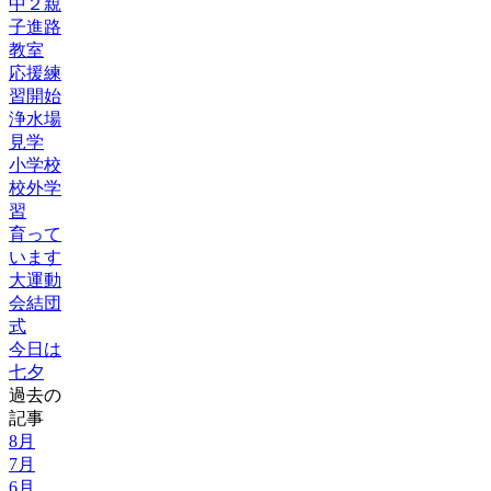
中２親
子進路
教室
応援練
習開始
浄水場
見学
小学校
校外学
習
育って
います
大運動
会結団
式
今日は
七夕
過去の
記事
8月
7月
6月