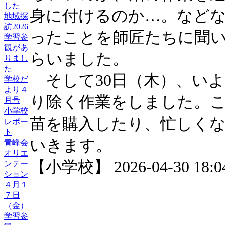
した
身に付けるのか…。など
地域探
訪2026
ったことを師匠たちに聞
学習参
観があ
らいました。
りまし
た
そして30日（木）、い
学校だ
より４
り除く作業をしました。
月号
小学校
苗を購入したり、忙しく
レポー
ト
いきます。
青峰会
オリエ
【小学校】 2026-04-30 18:04
ンテー
ション
４月１
７日
（金）
学習参