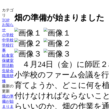
カテゴ
畑の準備が始まりました
リ
TOP
お知ら
せ
小学校
中学校
学校行
事
給食室
保健室
４月24日（金）に師匠２
部活動
生徒会
小学校のファーム会議を
職員研
修
育てようか、どこに何を
最新の
更新
付けなければならないこ
畑の準
備が始
らいいのか、畑の作業を
まりま