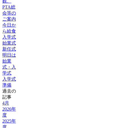
観、
PTA総
会等の
ご案内
今日か
ら給食
入学式
始業式
新任式
明日は
始業
式・入
学式
入学式
準備
過去の
記事
4月
2026年
度
2025年
度