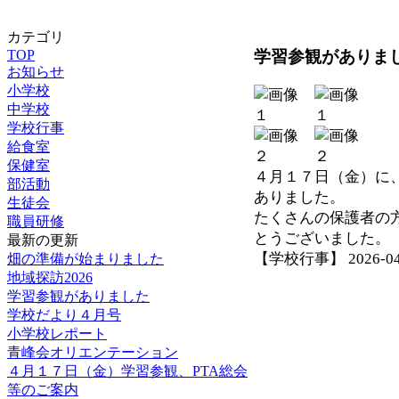
カテゴリ
学習参観がありま
TOP
お知らせ
小学校
中学校
学校行事
給食室
保健室
４月１７日（金）に
部活動
ありました。
生徒会
たくさんの保護者の
職員研修
とうございました。
最新の更新
【学校行事】 2026-04-2
畑の準備が始まりました
地域探訪2026
学習参観がありました
学校だより４月号
小学校レポート
青峰会オリエンテーション
４月１７日（金）学習参観、PTA総会
等のご案内