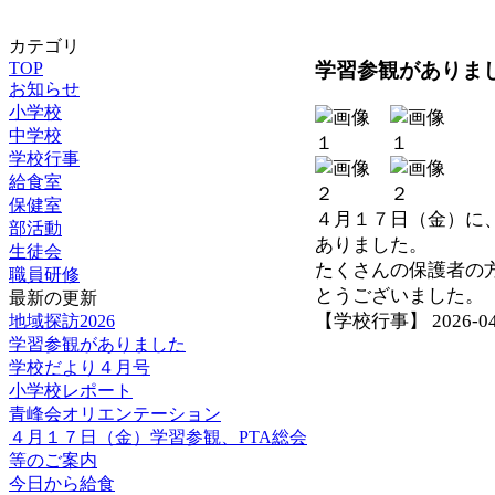
カテゴリ
学習参観がありま
TOP
お知らせ
小学校
中学校
学校行事
給食室
保健室
４月１７日（金）に
部活動
ありました。
生徒会
たくさんの保護者の
職員研修
とうございました。
最新の更新
【学校行事】 2026-04-2
地域探訪2026
学習参観がありました
学校だより４月号
小学校レポート
青峰会オリエンテーション
４月１７日（金）学習参観、PTA総会
等のご案内
今日から給食