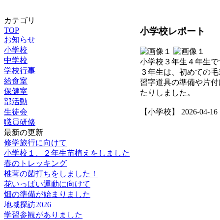
カテゴリ
小学校レポート
TOP
お知らせ
小学校
中学校
小学校３年生４年生で
学校行事
３年生は、初めての毛
給食室
習字道具の準備や片付
保健室
たりしました。
部活動
生徒会
【小学校】 2026-04-16 16
職員研修
最新の更新
修学旅行に向けて
小学校１、２年生苗植えをしました
春のトレッキング
椎茸の菌打ちをしました！
花いっぱい運動に向けて
畑の準備が始まりました
地域探訪2026
学習参観がありました