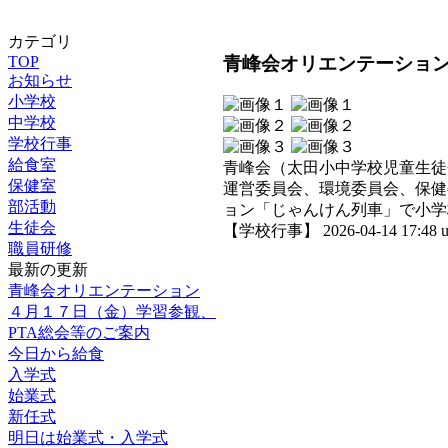
カテゴリ
青峰会オリエンテーショ
TOP
お知らせ
小学校
中学校
学校行事
給食室
青峰会（太田小中学校児童生徒
保健室
運営委員会、環境委員会、保健
部活動
ョン「じゃんけん列車」で小学
生徒会
【学校行事】 2026-04-14 17:48 u
職員研修
最新の更新
青峰会オリエンテーション
４月１７日（金）学習参観、
PTA総会等のご案内
今日から給食
入学式
始業式
新任式
明日は始業式・入学式