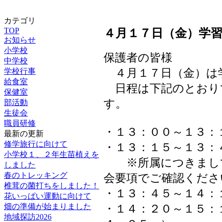
カテゴリ
TOP
４月１７日（金）学習
お知らせ
小学校
保護者の皆様
中学校
学校行事
４月１７日（金）は
給食室
日程は下記のとおり
保健室
す。
部活動
生徒会
職員研修
・１３：００～１３：
最新の更新
修学旅行に向けて
・１３：１５～１３：
小学校１、２年生苗植えを
※所属につきましては
しました
春のトレッキング
会要項でご確認くださ
椎茸の菌打ちをしました！
・１３：４５～１４：
花いっぱい運動に向けて
畑の準備が始まりました
・１４：２０～１５：
地域探訪2026