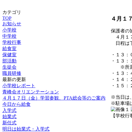
カテゴリ
４月１
TOP
お知らせ
小学校
保護者の
中学校
４月１７
学校行事
日程は下
給食室
保健室
・１３：
部活動
・１３：
生徒会
※所属に
職員研修
・１３：
最新の更新
・１４：
小学校レポート
・１５：
青峰会オリエンテーション
※当日は
４月１７日（金）学習参観、PTA総会等のご案内
※駐車場
今日から給食
入学式
【学校行事】 2
始業式
新任式
明日は始業式・入学式