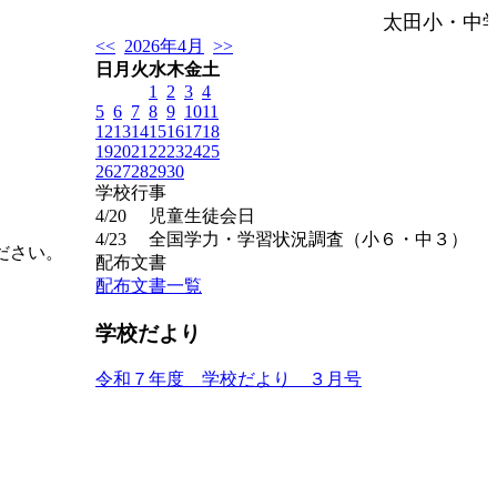
太田小・中
<<
2026年4月
>>
日
月
火
水
木
金
土
1
2
3
4
5
6
7
8
9
10
11
12
13
14
15
16
17
18
19
20
21
22
23
24
25
26
27
28
29
30
学校行事
4/20
児童生徒会日
4/23
全国学力・学習状況調査（小６・中３）
ださい。
配布文書
配布文書一覧
学校だより
令和７年度 学校だより ３月号