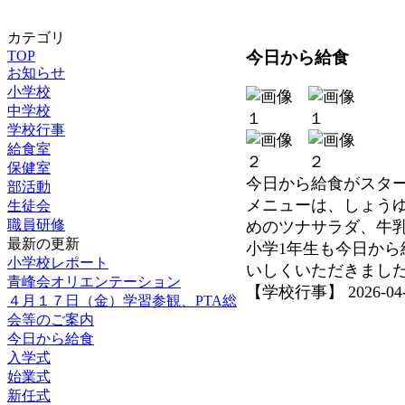
カテゴリ
今日から給食
TOP
お知らせ
小学校
中学校
学校行事
給食室
保健室
今日から給食がスタ
部活動
メニューは、しょう
生徒会
職員研修
めのツナサラダ、牛
最新の更新
小学1年生も今日か
小学校レポート
いしくいただきまし
青峰会オリエンテーション
【学校行事】 2026-04-09
４月１７日（金）学習参観、PTA総
会等のご案内
今日から給食
入学式
始業式
新任式