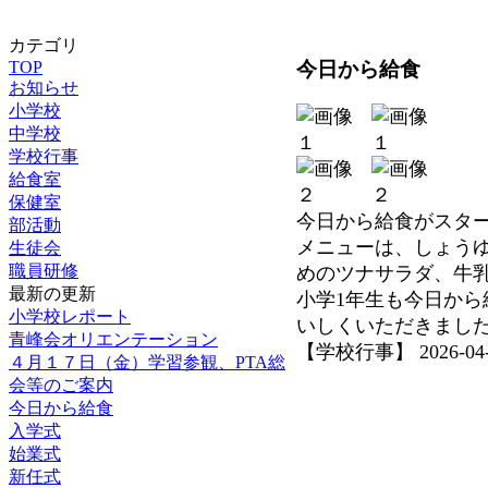
カテゴリ
今日から給食
TOP
お知らせ
小学校
中学校
学校行事
給食室
保健室
今日から給食がスタ
部活動
メニューは、しょう
生徒会
職員研修
めのツナサラダ、牛
最新の更新
小学1年生も今日か
小学校レポート
いしくいただきまし
青峰会オリエンテーション
【学校行事】 2026-04-09
４月１７日（金）学習参観、PTA総
会等のご案内
今日から給食
入学式
始業式
新任式