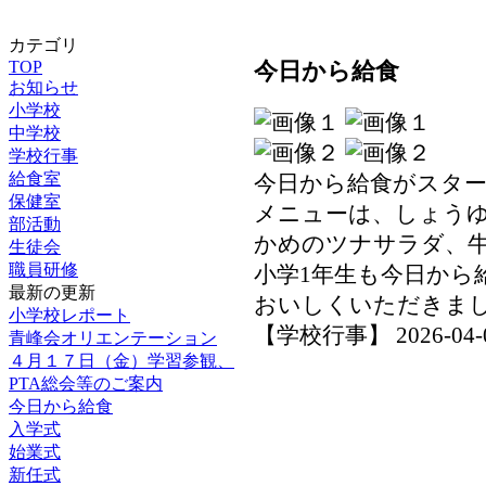
カテゴリ
今日から給食
TOP
お知らせ
小学校
中学校
学校行事
給食室
今日から給食がスタ
保健室
メニューは、しょう
部活動
かめのツナサラダ、
生徒会
職員研修
小学1年生も今日から
最新の更新
おいしくいただきま
小学校レポート
【学校行事】 2026-04-09
青峰会オリエンテーション
４月１７日（金）学習参観、
PTA総会等のご案内
今日から給食
入学式
始業式
新任式