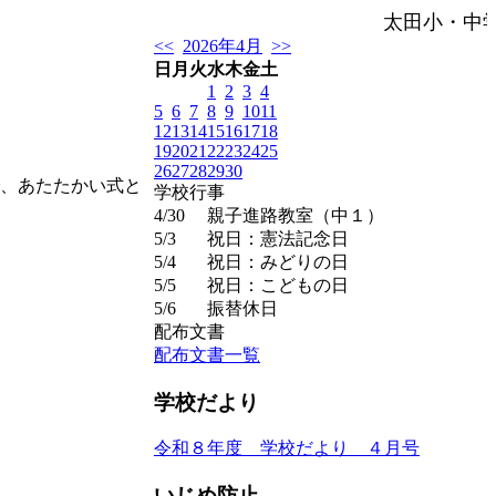
太田小・中
<<
2026年4月
>>
日
月
火
水
木
金
土
1
2
3
4
5
6
7
8
9
10
11
12
13
14
15
16
17
18
19
20
21
22
23
24
25
26
27
28
29
30
、あたたかい式と
学校行事
4/30
親子進路教室（中１）
5/3
祝日：憲法記念日
5/4
祝日：みどりの日
5/5
祝日：こどもの日
5/6
振替休日
配布文書
配布文書一覧
学校だより
令和８年度 学校だより ４月号
いじめ防止