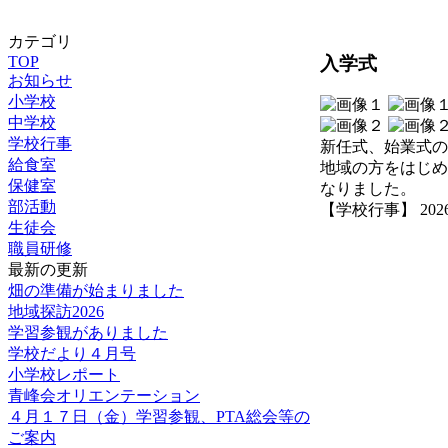
カテゴリ
入学式
TOP
お知らせ
小学校
中学校
学校行事
新任式、始業式の
給食室
地域の方をはじめ
保健室
なりました。
部活動
【学校行事】 2026-04
生徒会
職員研修
最新の更新
畑の準備が始まりました
地域探訪2026
学習参観がありました
学校だより４月号
小学校レポート
青峰会オリエンテーション
４月１７日（金）学習参観、PTA総会等の
ご案内