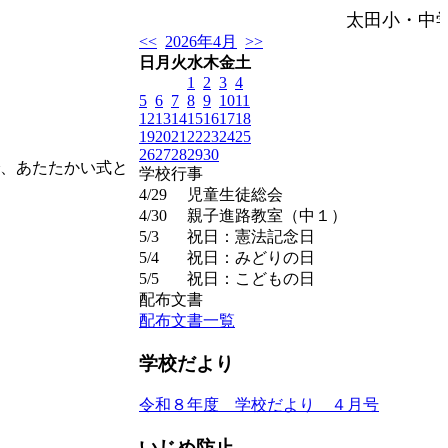
太田小・中
<<
2026年4月
>>
日
月
火
水
木
金
土
1
2
3
4
5
6
7
8
9
10
11
12
13
14
15
16
17
18
19
20
21
22
23
24
25
26
27
28
29
30
、あたたかい式と
学校行事
4/29
児童生徒総会
4/30
親子進路教室（中１）
5/3
祝日：憲法記念日
5/4
祝日：みどりの日
5/5
祝日：こどもの日
配布文書
配布文書一覧
学校だより
令和８年度 学校だより ４月号
いじめ防止