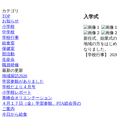
カテゴリ
入学式
TOP
お知らせ
小学校
中学校
学校行事
新任式、始業式の
給食室
地域の方をはじめ
保健室
なりました。
部活動
【学校行事】 2026-04
生徒会
職員研修
最新の更新
地域探訪2026
学習参観がありました
学校だより４月号
小学校レポート
青峰会オリエンテーション
４月１７日（金）学習参観、PTA総会等の
ご案内
今日から給食