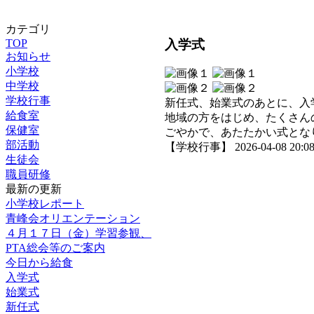
カテゴリ
入学式
TOP
お知らせ
小学校
中学校
学校行事
新任式、始業式のあとに、入
給食室
地域の方をはじめ、たくさん
保健室
ごやかで、あたたかい式とな
部活動
【学校行事】 2026-04-08 20:08 
生徒会
職員研修
最新の更新
小学校レポート
青峰会オリエンテーション
４月１７日（金）学習参観、
PTA総会等のご案内
今日から給食
入学式
始業式
新任式