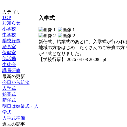
カテゴリ
入学式
TOP
お知らせ
小学校
中学校
学校行事
新任式、始業式のあとに、入学式が行われ
給食室
地域の方をはじめ、たくさんのご来賓の方
保健室
かい式となりました。
部活動
【学校行事】 2026-04-08 20:08 up!
生徒会
職員研修
最新の更新
今日から給食
入学式
始業式
新任式
明日は始業式・入
学式
入学式準備
過去の記事