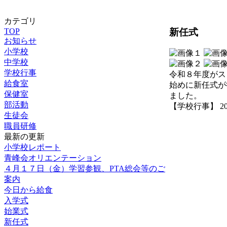
カテゴリ
新任式
TOP
お知らせ
小学校
中学校
学校行事
令和８年度がス
給食室
始めに新任式が
保健室
ました。
部活動
【学校行事】 2026-
生徒会
職員研修
最新の更新
小学校レポート
青峰会オリエンテーション
４月１７日（金）学習参観、PTA総会等のご
案内
今日から給食
入学式
始業式
新任式