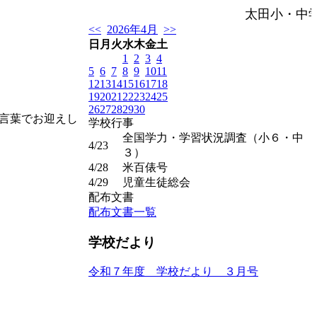
太田小・中
<<
2026年4月
>>
日
月
火
水
木
金
土
1
2
3
4
5
6
7
8
9
10
11
12
13
14
15
16
17
18
19
20
21
22
23
24
25
26
27
28
29
30
言葉でお迎えし
学校行事
全国学力・学習状況調査（小６・中
4/23
３）
4/28
米百俵号
4/29
児童生徒総会
配布文書
配布文書一覧
学校だより
令和７年度 学校だより ３月号