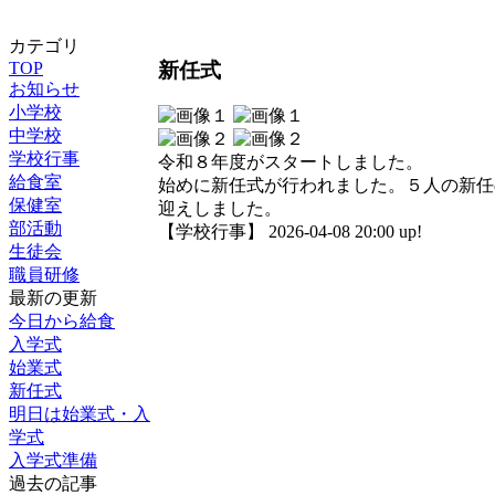
カテゴリ
新任式
TOP
お知らせ
小学校
中学校
学校行事
令和８年度がスタートしました。
給食室
始めに新任式が行われました。５人の新任
保健室
迎えしました。
部活動
【学校行事】 2026-04-08 20:00 up!
生徒会
職員研修
最新の更新
今日から給食
入学式
始業式
新任式
明日は始業式・入
学式
入学式準備
過去の記事