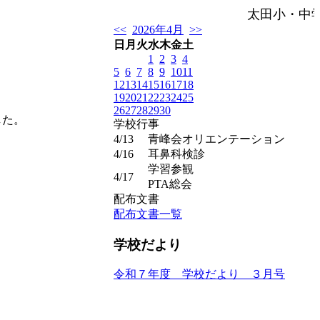
太田小・中
<<
2026年4月
>>
日
月
火
水
木
金
土
1
2
3
4
5
6
7
8
9
10
11
12
13
14
15
16
17
18
19
20
21
22
23
24
25
26
27
28
29
30
した。
学校行事
4/13
青峰会オリエンテーション
4/16
耳鼻科検診
学習参観
4/17
PTA総会
配布文書
配布文書一覧
学校だより
令和７年度 学校だより ３月号