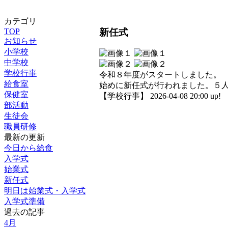
カテゴリ
新任式
TOP
お知らせ
小学校
中学校
学校行事
令和８年度がスタートしました。
給食室
始めに新任式が行われました。５
保健室
【学校行事】 2026-04-08 20:00 up!
部活動
生徒会
職員研修
最新の更新
今日から給食
入学式
始業式
新任式
明日は始業式・入学式
入学式準備
過去の記事
4月