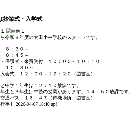
は始業式・入学式
から令和８年度の太田小中学校のスタートです。
式 ８：３０～
式 ８：４５～
生・保護者・来賓受付 １０：００～１０：１０
式 １０：３０～
Ａ入会式 １２：００～１２：２０（図書室）
生と中学１年生は１２：１０放課です。
２年生と３年生は午後の授業があります。１４：５０放課です
後交通バス １６：４７（待機場所：図書室）
】 2026-04-07 18:40 up!