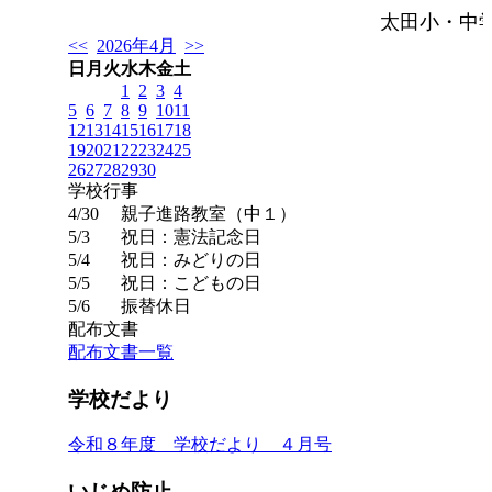
太田小・中
<<
2026年4月
>>
日
月
火
水
木
金
土
1
2
3
4
5
6
7
8
9
10
11
12
13
14
15
16
17
18
19
20
21
22
23
24
25
26
27
28
29
30
学校行事
4/30
親子進路教室（中１）
5/3
祝日：憲法記念日
5/4
祝日：みどりの日
5/5
祝日：こどもの日
5/6
振替休日
配布文書
。
配布文書一覧
学校だより
令和８年度 学校だより ４月号
いじめ防止