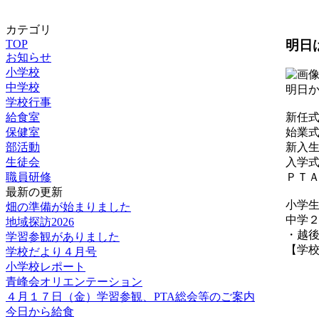
カテゴリ
明日
TOP
お知らせ
小学校
中学校
明日
学校行事
給食室
新任
保健室
始業
部活動
新入
生徒会
入学
職員研修
ＰＴ
最新の更新
小学
畑の準備が始まりました
中学
地域探訪2026
・越
学習参観がありました
【学校行事
学校だより４月号
小学校レポート
青峰会オリエンテーション
４月１７日（金）学習参観、PTA総会等のご案内
今日から給食