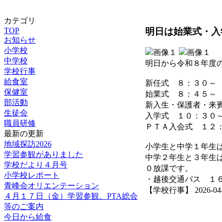
カテゴリ
明日は始業式・入
TOP
お知らせ
小学校
中学校
明日から令和８年度
学校行事
給食室
新任式 ８：３０～
保健室
始業式 ８：４５～
部活動
新入生・保護者・来
生徒会
入学式 １０：３０
職員研修
ＰＴＡ入会式 １２
最新の更新
地域探訪2026
小学生と中学１年生
学習参観がありました
中学２年生と３年生
学校だより４月号
０放課です。
小学校レポート
・越後交通バス １
青峰会オリエンテーション
【学校行事】 2026-04-07
４月１７日（金）学習参観、PTA総会
等のご案内
今日から給食