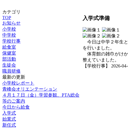
カテゴリ
入学式準備
TOP
お知らせ
小学校
中学校
学校行事
今日は中学２年生と
給食室
を行いました。
保健室
体育館の雑巾がけか
部活動
整えていました。
生徒会
【学校行事】 2026-04-07
職員研修
最新の更新
小学校レポート
青峰会オリエンテーション
４月１７日（金）学習参観、PTA総会
等のご案内
今日から給食
入学式
始業式
新任式