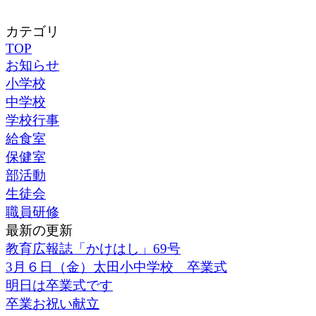
カテゴリ
TOP
お知らせ
小学校
中学校
学校行事
給食室
保健室
部活動
生徒会
職員研修
最新の更新
教育広報誌「かけはし」69号
3月６日（金）太田小中学校 卒業式
明日は卒業式です
卒業お祝い献立