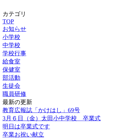
カテゴリ
TOP
お知らせ
小学校
中学校
学校行事
給食室
保健室
部活動
生徒会
職員研修
最新の更新
教育広報誌「かけはし」69号
3月６日（金）太田小中学校 卒業式
明日は卒業式です
卒業お祝い献立