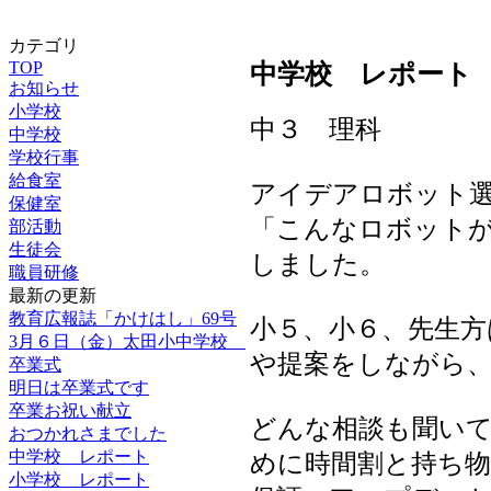
カテゴリ
TOP
中学校 レポート
お知らせ
小学校
中３ 理科
中学校
学校行事
給食室
アイデアロボット
保健室
「こんなロボット
部活動
生徒会
しました。
職員研修
最新の更新
教育広報誌「かけはし」69号
小５、小６、先生方
3月６日（金）太田小中学校
や提案をしながら
卒業式
明日は卒業式です
卒業お祝い献立
どんな相談も聞い
おつかれさまでした
中学校 レポート
めに時間割と持ち
小学校 レポート