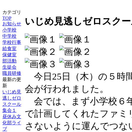
カテゴリ
TOP
いじめ見逃しゼロスクー
お知らせ
小学校
中学校
学校行事
給食室
保健室
部活動
生徒会
職員研修
今日25日（木）の５時
最新の更
新
会が行われました。
いじめ見
逃しゼロ
会では、まず小学校６年
スクール
集会１
で計画してくれたファミ
昼休み文
化部ライ
さないように運んでつな
ブ