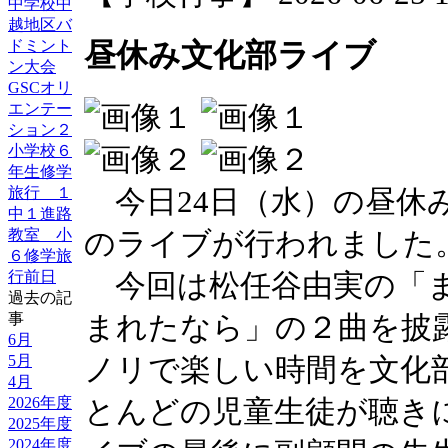
中学校中
越地区バ
ドミント
昼休み文化部ライブ
ン大会
GSCオリ
エンテー
ション２
小学校６
年生修学
今日24日（水）の昼休
旅行 １
中１進路
のライブが行われました
教室 小
６修学旅
今回は松任谷由実の「ま
行前日
過去の記
まれたなら」の２曲を披
事
6月
ノリで楽しい時間を文化
5月
4月
とんどの児童生徒が聴き
2026年度
2025年度
2024年度