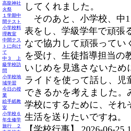
高龍神社
してくれました。
火祭
１学期中
そのあと、小学校、中1
間テスト
小学校料
表をし、学級学年で頑張
理教室
中間テス
なで協力して頑張ってい
トに向け
て
を受け、生徒指導担当の
中３ 上
級学校訪
いじめを見逃さないため
問
小学校地
ライドを使って話し、児童
域学習
今日の授
できるかを考えました。
業
絵手紙教
学校にするために、それ
室
小学校６
生活を送りたいですね。
年生修学
旅行 ２
【学校行事】 2026-06-25 17