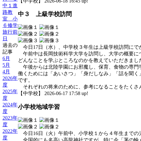
【中学校】 2026-06-18 16:45 up!
中１進
路教
中３ 上級学校訪問
室 小
６修学
旅行前
日
過去の
今日17日（水）、中学校３年生は上級学校訪問にで
記事
午前中は長岡技術科学大学を訪問し、大学の概要につ
6月
どんなことを学ぶところなのかを教えていただきまし
5月
午後からは北陸学園にお邪魔し、保育、食物の専門学
4月
働くためには「あいさつ」「身だしなみ」「話を聞く
2026年
です。
度
それぞれの将来のために、参考になることをたくさ
2025年
【中学校】 2026-06-17 17:58 up!
度
2024年
小学校地域学習
度
2023年
度
2022年
今日16日（火）午前中、小学校１から４年生までの
度
全国的にも名高い高龍神社ですが、特に今「茅の輪く