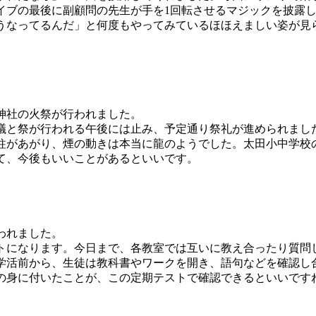
イブの最後に副顧問の先生が手を1回転させるマジックを披露
うなってるんだ」と何度もやってみているほほえましい姿が見
神社の火祭が行われました。
議と祭が行われる午後には止み、予定通り祭礼が進められまし
があがり、煙の動きは本当に龍のようでした。太田小中学校
て、今後もいいことがあるといいです。
われました。
になります。今日まで、各教室では互いに教え合ったり質問
学活前から、生徒は教科書やワークを開き、語句などを確認し
の身に付いたことが、この定期テストで確認できるといいです