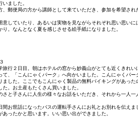
行いました。
、郵便局の方から講師として来ていただき、参加を希望され
意していたり、あるいは実物を見ながらそれぞれ思い思いに
かり。なんとなく夏を感じさせる絵手紙になりました。
旅行２日目。朝はホテルの窓から妙義山がとても近くきれい
て、「こんにゃくパーク」へ向かいました。こんにゃくパー
りました。ここでもこんにゃく製品の無料バイキングがあった
した。お土産もたくさん買いました。
のさと子さんに人生の様々なお話をいただき、それから一人一
間お世話になったバスの運転手さんにお礼とお別れを伝えま
があったかと思います。いい思い出ができました。