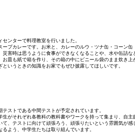
ィセンターで料理教室を行いました。
ープカレーです。お米と、カレーのルウ・ツナ缶・コーン缶
に、災害時は思うように食事ができなくなることや、水や缶詰な
、お皿も紙で箱を作り、その箱の中にビニール袋のまま炊き上
ざというときの知識をお家でもぜひ披露してほしいです。
期テストである中間テストが予定されています。
生がそれぞれ各教科の教科書やワークを持って集まり、自主
いて、テストに向けて頑張ろう、頑張りたいという雰囲気が感
なるよう、中学生たちは取り組んでいます。