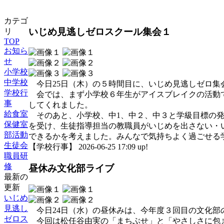
カテゴ
いじめ見逃しゼロスクール集会１
リ
TOP
お知ら
せ
小学校
中学校
今日25日（木）の５時間目に、いじめ見逃しゼロ集
学校行
会では、まず小学校６年生がアイスブレイクの活動で
事
してくれました。
給食室
そのあと、小学校、中1、中２、中３と学級目標の発
保健室
を受け、生徒指導担当の教職員がいじめを出さない・
部活動
できるかを考えました。みんなで気持ちよく過ごせる
生徒会
【学校行事】 2026-06-25 17:09 up!
職員研
修
昼休み文化部ライブ
最新の
更新
いじめ
見逃し
今日24日（水）の昼休みは、今年度３回目の文化部
ゼロス
今回は松任谷由実の「まちぶせ」と「やさしさに包ま