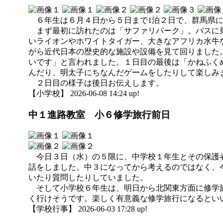
６年生は６月４日から５日まで1泊２日で、群馬県に
まず最初に訪れたのは「サファリパーク」。バスに乗
いライオンやホワイトタイガー、大きなアフリカ水牛
がら近代日本の歴史的な施設や設備を見て回りました
いです」と言われました。１日目の最後は「かねふく
んだり、明太子にちなんだゲームをしたりして楽しみ
２日目の様子は後日お伝えします。
【小学校】 2026-06-08 14:24 up!
中１進路教室 小６修学旅行前日
今日３日（水）の５限に、中学校１年生とその保護者
話をしました。中３になってから考えるのではなく、
いたり質問したりしていました。
そして小学校６年生は、明日から北関東方面に修学旅
く行けそうです。楽しく有意義な修学旅行になるとい
【学校行事】 2026-06-03 17:28 up!