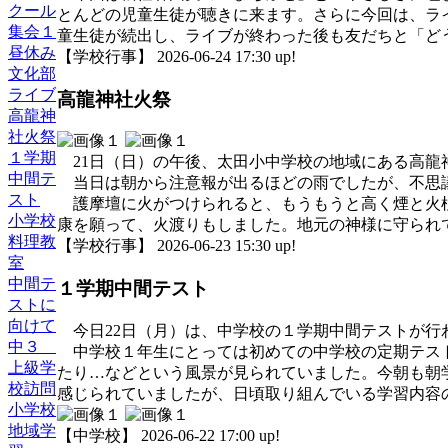
クール
とんどの児童生徒が聴きに来ます。さらに今回は、ラ
集会１
童生徒が続出し、ライブが終わった後も友だちと「ど
昼休み
【学校行事】 2026-06-24 17:30 up!
文化部
ライブ
高龍神社火祭
高龍神
社火祭
１学期
21日（日）の午後、太田小中学校の地域にある高龍
中間テ
当日は朝から注意報が出るほどの雨でしたが、不思
スト
護摩壇に火がつけられると、もうもうと高く煙と火柱
小学校
康を願って、火渡りもしました。地元の神様に守られ
料理教
【学校行事】 2026-06-23 15:30 up!
室
中間テ
１学期中間テスト
ストに
向けて
今日22日（月）は、中学校の１学期中間テストが行
中３
中学校１年生にとっては初めての中学校の定期テスト
上級学
たり…などという風景が見られていました。今朝も朝
校訪問
感じられていましたが、日頃取り組んでいる学習内容
小学校
地域学
【中学校】 2026-06-22 17:00 up!