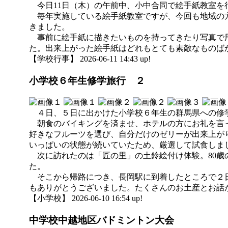
今日11日（木）の午前中、小中合同で絵手紙教室を
毎年実施している絵手紙教室ですが、今回も地域の方
きました。
事前に絵手紙に描きたいものを持ってきたり写真で用
た。出来上がった絵手紙はどれもとても素敵なものば
【学校行事】 2026-06-11 14:43 up!
小学校６年生修学旅行 ２
４日、５日に出かけた小学校６年生の群馬県への修学
朝食のバイキングを済ませ、ホテルの方にお礼を言っ
好きなフルーツを選び、自分だけのゼリーが出来上が
いっぱいの状態が続いていたため、厳選して試食しま
次に訪れたのは「匠の里」の土鈴絵付け体験。80歳
た。
そこから帰路につき、長岡駅に到着したところで２日
もありがとうございました。たくさんのお土産とお話
【小学校】 2026-06-10 16:54 up!
中学校中越地区バドミントン大会