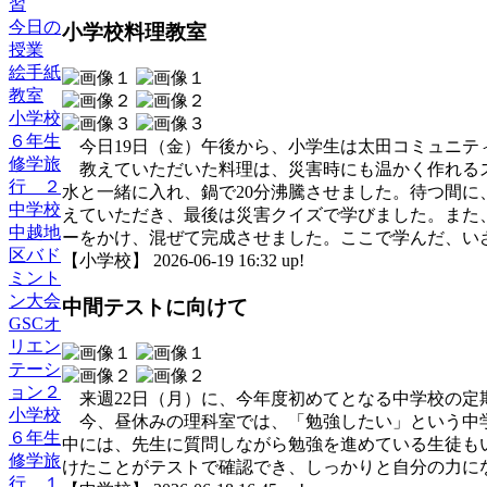
習
今日の
小学校料理教室
授業
絵手紙
教室
小学校
６年生
今日19日（金）午後から、小学生は太田コミュニテ
修学旅
教えていただいた料理は、災害時にも温かく作れるス
行 ２
水と一緒に入れ、鍋で20分沸騰させました。待つ間
中学校
えていただき、最後は災害クイズで学びました。また
中越地
ーをかけ、混ぜて完成させました。ここで学んだ、い
区バド
【小学校】 2026-06-19 16:32 up!
ミント
ン大会
中間テストに向けて
GSCオ
リエン
テーシ
ョン２
来週22日（月）に、今年度初めてとなる中学校の定
小学校
今、昼休みの理科室では、「勉強したい」という中学
６年生
中には、先生に質問しながら勉強を進めている生徒も
修学旅
けたことがテストで確認でき、しっかりと自分の力に
行 １