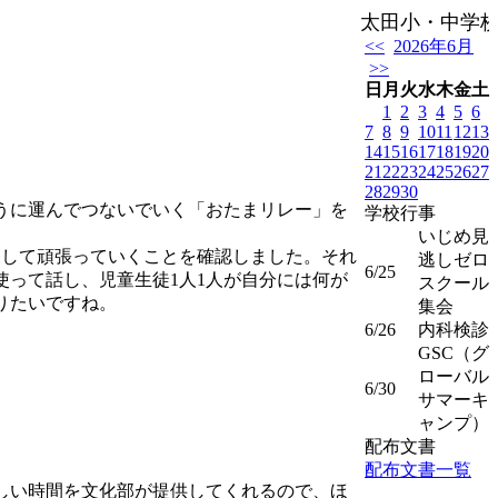
太田小・中学校は
<<
2026年6月
>>
日
月
火
水
木
金
土
1
2
3
4
5
6
7
8
9
10
11
12
13
14
15
16
17
18
19
20
21
22
23
24
25
26
27
28
29
30
うに運んでつないでいく「おたまリレー」を
学校行事
いじめ見
して頑張っていくことを確認しました。それ
逃しゼロ
6/25
って話し、児童生徒1人1人が自分には何が
スクール
りたいですね。
集会
6/26
内科検診
GSC（グ
ローバル
6/30
サマーキ
ャンプ）
配布文書
配布文書一覧
しい時間を文化部が提供してくれるので、ほ