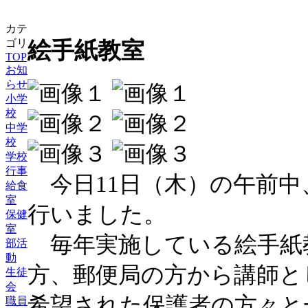
カテ
ゴリ
絵手紙教室
TOP
お知
らせ
小学
校
中学
校
学校
行事
今日11日（木）の午前中
給食
室
行いました。
保健
室
毎年実施している絵手紙
部活
動
方、郵便局の方から講師と
生徒
会
希望された保護者の方々と
職員