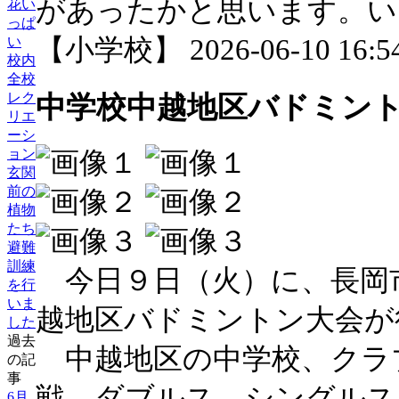
があったかと思います。い
花い
っぱ
【小学校】 2026-06-10 16:54
い
校内
全校
レク
中学校中越地区バドミン
リエ
ーシ
ョン
玄関
前の
植物
たち
避難
訓練
今日９日（火）に、長岡
を行
いま
越地区バドミントン大会が
した
過去
中越地区の中学校、クラ
の記
事
戦、ダブルス、シングルス
6月