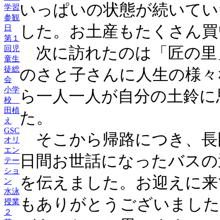
いっぱいの状態が続いてい
学習
参観
した。お土産もたくさん買
日
第１
次に訪れたのは「匠の里」
回児
童生
徒総
のさと子さんに人生の様々
会
小学
ら一人一人が自分の土鈴に
校
田植
た。
え
GSC
そこから帰路につき、長
オリ
エン
日間お世話になったバスの
テー
ショ
を伝えました。お迎えに来
ン
水泳
もありがとうございました
授業
２