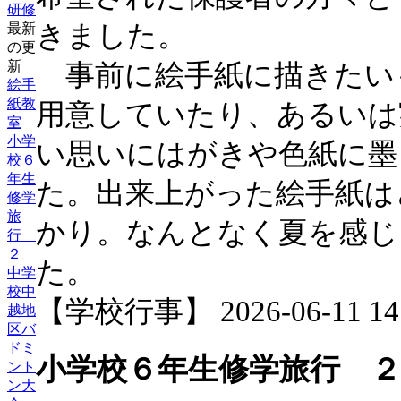
研修
きました。
最新
の更
新
事前に絵手紙に描きたい
絵手
紙教
用意していたり、あるいは
室
小学
い思いにはがきや色紙に墨
校６
年生
た。出来上がった絵手紙は
修学
旅
かり。なんとなく夏を感じ
行
２
た。
中学
校中
【学校行事】 2026-06-11 14:
越地
区バ
ドミ
小学校６年生修学旅行 ２
ント
ン大