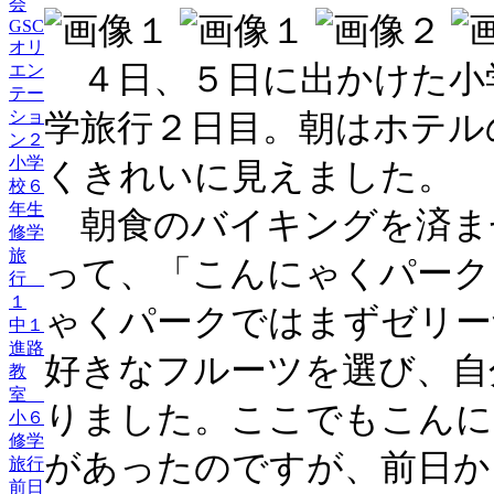
会
GSC
オリ
４日、５日に出かけた小
エン
テー
ショ
学旅行２日目。朝はホテル
ン２
小学
くきれいに見えました。
校６
年生
朝食のバイキングを済ま
修学
旅
って、「こんにゃくパーク
行
１
ゃくパークではまずゼリー
中１
進路
好きなフルーツを選び、自
教
室
りました。ここでもこんに
小６
修学
があったのですが、前日か
旅行
前日