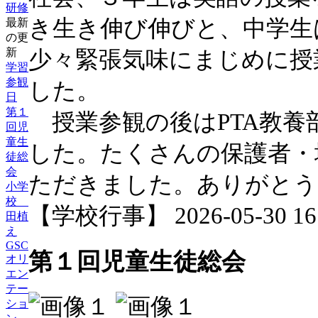
研修
き生き伸び伸びと、中学生
最新
の更
新
少々緊張気味にまじめに授
学習
参観
した。
日
第１
授業参観の後はPTA教養
回児
童生
した。たくさんの保護者・
徒総
会
ただきました。ありがとう
小学
校
【学校行事】 2026-05-30 16:
田植
え
GSC
第１回児童生徒総会
オリ
エン
テー
ショ