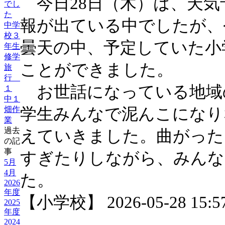
今日28日（木）は、天気
でし
た
報が出ている中でしたが、
中学
校３
曇天の中、予定していた小
年生
修学
ことができました。
旅
行
お世話になっている地域
１
中１
畑作
学生みんなで泥んこになり
業
過去
えていきました。曲がった
の記
事
すぎたりしながら、みんな
5月
4月
た。
2026
年度
【小学校】 2026-05-28 15:57
2025
年度
2024