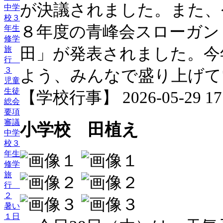
が決議されました。また、
中学
校３
８年度の青峰会スローガン「
年生
修学
田」が発表されました。今
旅
行
３
よう、みんなで盛り上げて
児童
生徒
【学校行事】 2026-05-29 17:
総会
要項
審議
小学校 田植え
中学
校３
年生
修学
旅
行
２
暑い
１日