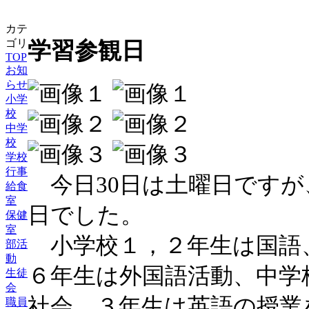
カテ
ゴリ
学習参観日
TOP
お知
らせ
小学
校
中学
校
学校
行事
今日30日は土曜日ですが
給食
室
日でした。
保健
室
小学校１，２年生は国語
部活
動
６年生は外国語活動、中学
生徒
会
社会、３年生は英語の授業
職員