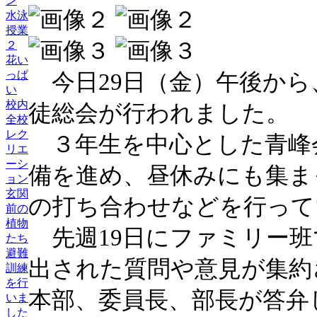
ン
水泳
授業
２
花い
っぱ
今日29日（金）午後から
い
校内
徒総会が行われました。
全校
レク
３年生を中心とした青峰
リエ
ーシ
備を進め、昼休みにも集ま
ョン
玄関
の打ち合わせなどを行って
前の
植物
先週19日にファミリー班
たち
避難
出された質問や意見が集約
訓練
を行
本部、委員長、部長が答弁
いま
した